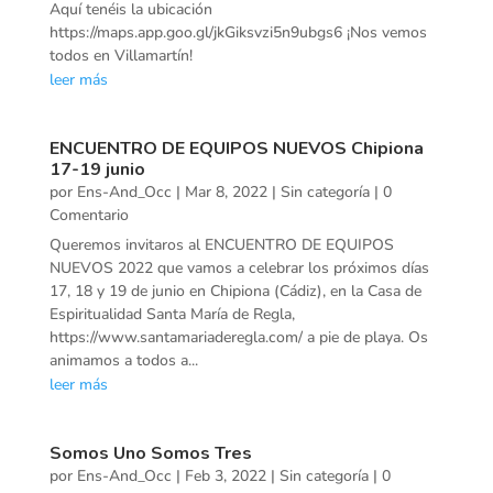
Aquí tenéis la ubicación
https://maps.app.goo.gl/jkGiksvzi5n9ubgs6 ¡Nos vemos
todos en Villamartín!
leer más
ENCUENTRO DE EQUIPOS NUEVOS Chipiona
17-19 junio
por
Ens-And_Occ
|
Mar 8, 2022
|
Sin categoría
| 0
Comentario
Queremos invitaros al ENCUENTRO DE EQUIPOS
NUEVOS 2022 que vamos a celebrar los próximos días
17, 18 y 19 de junio en Chipiona (Cádiz), en la Casa de
Espiritualidad Santa María de Regla,
https://www.santamariaderegla.com/ a pie de playa. Os
animamos a todos a...
leer más
Somos Uno Somos Tres
por
Ens-And_Occ
|
Feb 3, 2022
|
Sin categoría
| 0