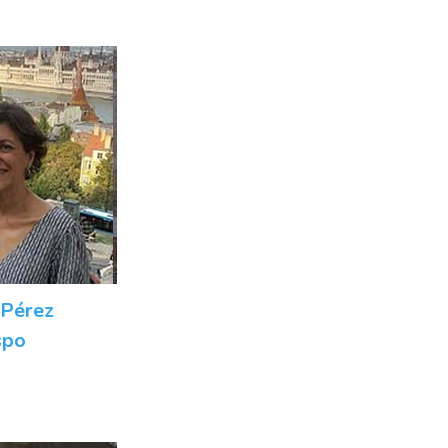
 Pérez
spo